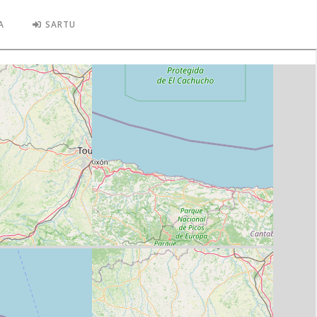
A
SARTU